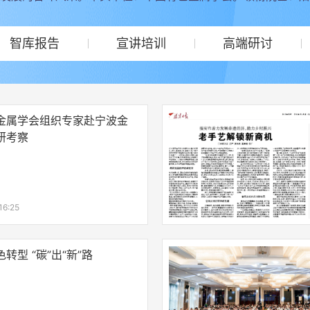
智库报告
宣讲培训
高端研讨
金属学会组织专家赴宁波金
研考察
16:25
转型 “碳”出“新”路