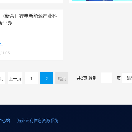
中国（新余）锂电新能源产业科
会举办
网发布
,11:05
共2页 转到
页
页
上一页
1
2
尾页
中心站
海外专利信息资源系统