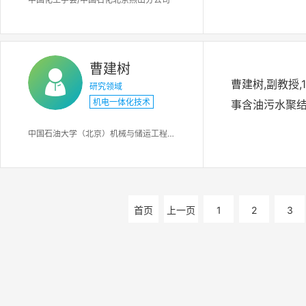
广应用，在我
开发中作出了
项、国家科技进
曹建树
科技进步一等奖
曹建树,副教授,
研究领域
享受政府特殊津
机电一体化技术
事含油污水聚结
科技成就奖。
中国石油大学（北京）机械与储运工程学院
首页
上一页
1
2
3