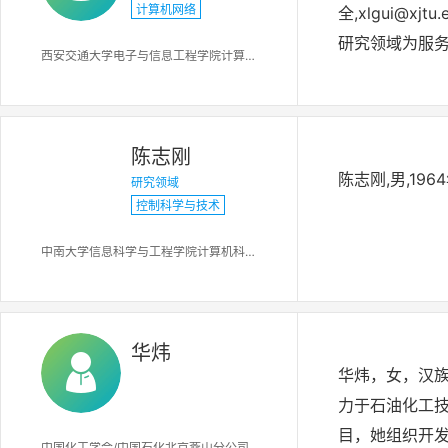
计算机网络
全,xlgui@xj
研究领域为服务计
西安交通大学电子与信息工程学院计算机科学与技术系
林(通信作者),男
高级会员,研究方
导师,CCF高级
陈志刚
授,博士生导师.
陈志刚,男,19
研究领域
为网络计算、动态信任
控制科学与技术
男,教授,博士生
算技术,网格环境
中南大学信息科学与工程学院计算机科学系
2005年:桂小林
电子与信息工程
华炜
华炜，女，汉族
力于石油化工
目，她组织开
中国化工学会/中国石化北京燕山分公司