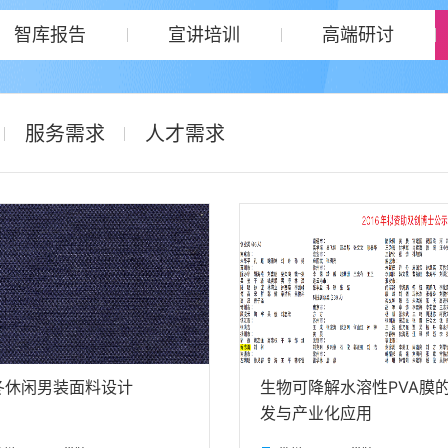
智库报告
宣讲培训
高端研讨
服务需求
人才需求
冬休闲男装面料设计
生物可降解水溶性PVA膜
发与产业化应用