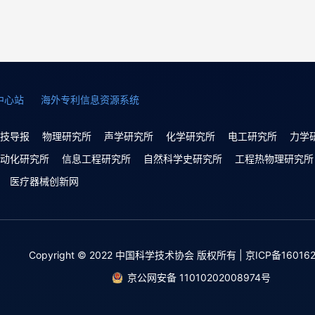
中心站
海外专利信息资源系统
技导报
物理研究所
声学研究所
化学研究所
电工研究所
力学
动化研究所
信息工程研究所
自然科学史研究所
工程热物理研究所
医疗器械创新网
Copyright © 2022 中国科学技术协会 版权所有 | 京ICP备160162
京公网安备 11010202008974号