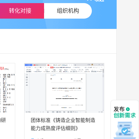
转化对接
组织机构
的研
团体标准《铸造企业智能制造
能力成熟度评估细则》