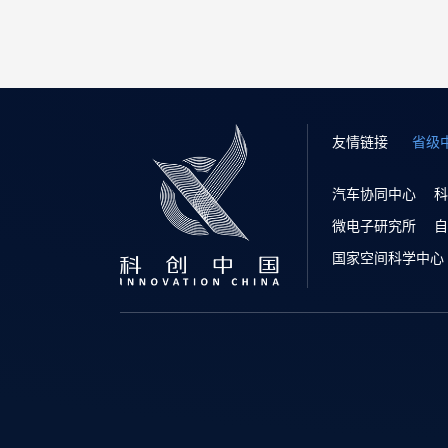
友情链接
省级
汽车协同中心
科
微电子研究所
自
国家空间科学中心