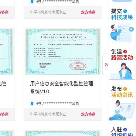
中机****************公司

方协商
科学研究和技术服务业
双方协商
化管
用户信息安全智能化监控管理
系统V1.0
中机****************公司

方协商
科学研究和技术服务业
双方协商