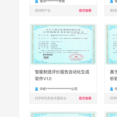
常州********学院
常


新材料产业
双方协商
新材
智能制造评价报告自动化生成
基
软件V1.0
析软
中机****************公司
中


科学研究和技术服务业
双方协商
科学