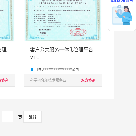
管理
客户公共服务一体化管理平台
V1.0
中机****************公司

方协商
科学研究和技术服务业
双方协商
页