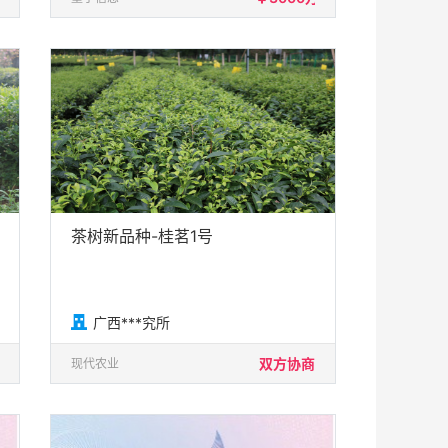
茶树新品种-桂茗1号

广西***究所
双方协商
现代农业