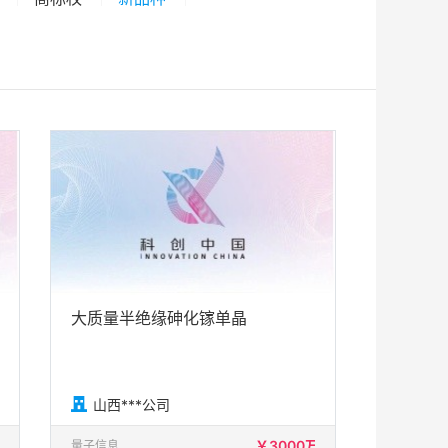
大质量半绝缘砷化镓单晶

山西***公司
￥3000万
量子信息