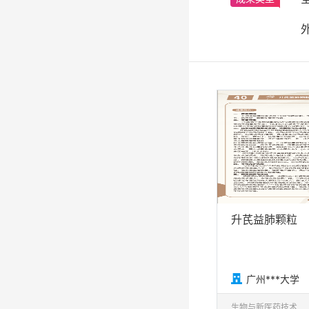
升芪益肺颗粒

广州***大学
生物与新医药技术