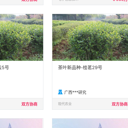
云5号
茶叶新品种-桂茗29号

广西***研究
双方协商
双方协商
现代农业