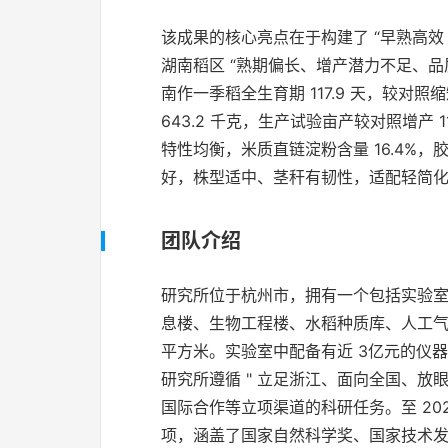
该成果的核心亮点在于构建了 “早熟高效
湖南稻区 “熟期偏长、增产潜力不足、品
南作一季稻全生育期 117.9 天，较对
643.2 千克，生产试验亩产较对照增产 11
特性均衡，米质直链淀粉含量 16.4%，
好，株型适中、茎秆有韧性，适配轻简
团队介绍
研究所位于杭州市，拥有一个包括实验室
息楼、生物工程楼、水稻种质库、人工气
平方米。实验室中配备有近 3亿元的仪
研究所遵循 " 立足浙江、面向全国、放
国际合作等立项渠道的科研任务。至 202
项，涵盖了国家自然科学奖、国家技术发