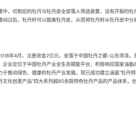
置中，切割后的牡丹与牡丹皮全部落入筛选装置，没有开裂的牡
震动过后，牡丹籽可以脱离牡丹皮，从而将牡丹籽从牡丹皮中分
018年4月，注册资金2亿元，坐落于中国牡丹之都-山东菏泽
。企业定位于中国牡丹产业全生态赋能平台，积极响应国家油脂
力于推动绿色、健康的牡丹产业发展。现已成功建立涵盖“牡丹
丹文化创意产品”四大系列超80余款特色牡丹产品的产品体系，