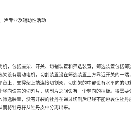
牧、渔专业及辅助性活动
离机，包括座架、开关、切割装置和筛选装置，筛选装置包括筛
选架设有震动电机，切割装置设在筛选装置上方靠近开关的一端
平台上，支撑架上端连接切割架，切割架的中部设有水平向的切
个竖向设置的切割片，切割片之间设有一个竖向的挡板。将需要
入筛选装置，没有开裂的牡丹在通过切割后已经不能包裹住牡丹
从而将牡丹籽从牡丹皮中分离出来。