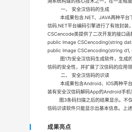
溯系统构建的核心技术之一，在一定程
一、
安全汉信码的生成
本成果包含
.NET
、
JAVA
两种平台
信码
.NET
平台编码引擎进行了有效封装
CSCencode
类提供了二次开发的接口函
public Image CSCencoding(string data1
public Image CSCencoding(string d1, st
图
1
为安全汉信码生成软件，生成
信码的安全性，并扩展了汉信码的应用
二、
安全汉信码的识读
本成果包含
Android
、
IOS
两种平
装有安全汉信码解码
App
的
Android
手机
图
3
条码扫描之后的结果显示。不
信码识读软件只能显示出基本信息。上
成果亮点