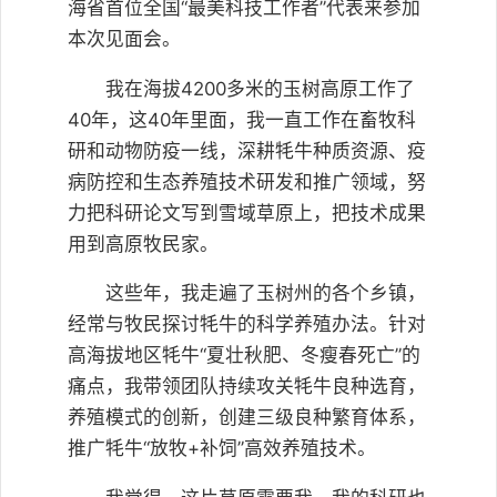
海省首位全国“最美科技工作者”代表来参加
本次见面会。
我在海拔4200多米的玉树高原工作了
40年，这40年里面，我一直工作在畜牧科
研和动物防疫一线，深耕牦牛种质资源、疫
病防控和生态养殖技术研发和推广领域，努
力把科研论文写到雪域草原上，把技术成果
用到高原牧民家。
这些年，我走遍了玉树州的各个乡镇，
经常与牧民探讨牦牛的科学养殖办法。针对
高海拔地区牦牛“夏壮秋肥、冬瘦春死亡”的
痛点，我带领团队持续攻关牦牛良种选育，
养殖模式的创新，创建三级良种繁育体系，
推广牦牛“放牧+补饲”高效养殖技术。