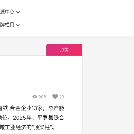
资源中心
品牌栏目
点赞

908

29
铁 合金企业13家，总产能
地位。2025年，平罗县铁合
县域工业经济的“顶梁柱”。