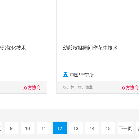
编码优化技术
幼龄槟榔园间作花生技术

中国***究所
双方协商
双方协商
农、林、牧、渔业
页
9
10
11
12
13
14
15
下一页