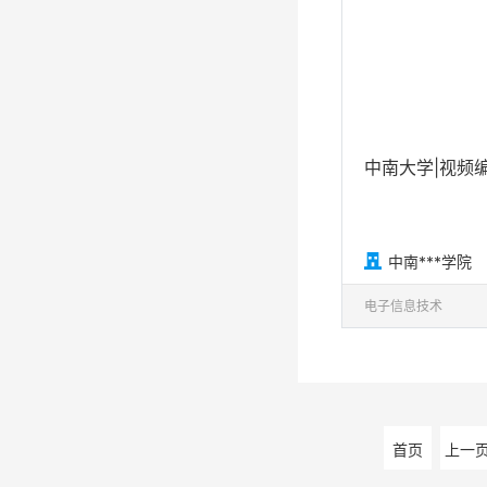
中南大学|视频

中南***学院
电子信息技术
首页
上一