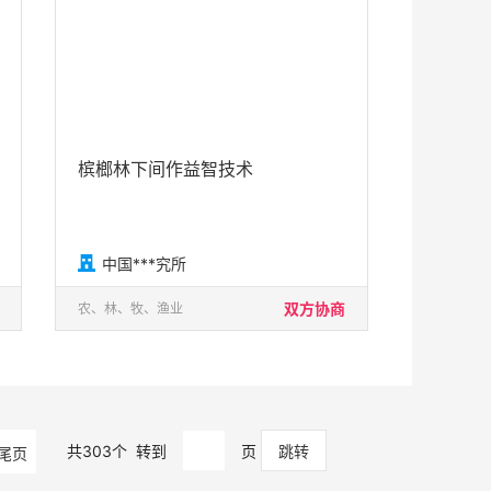
槟榔林下间作益智技术

中国***究所
双方协商
农、林、牧、渔业
共
303
个
转到
页
尾页