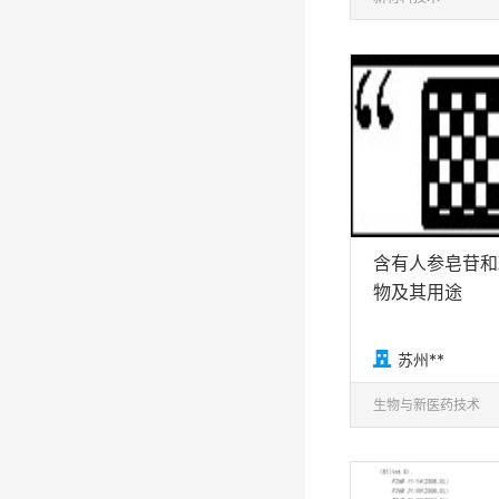
含有人参皂苷和
物及其用途

苏州**
生物与新医药技术