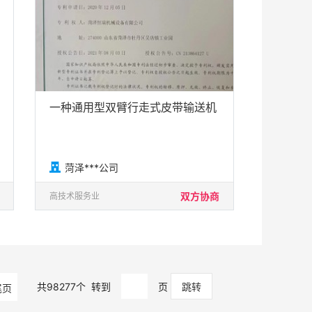
一种通用型双臂行走式皮带输送机

菏泽***公司
双方协商
高技术服务业
共
98277
个
转到
页
尾页